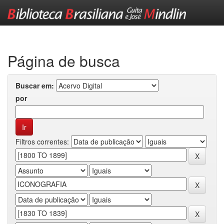
Skip
navigation
Página de busca
Buscar em:
por
Filtros correntes: