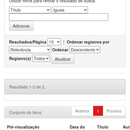
Utilizar filtros para refinar o resultado de busca.
Resultados/Página
|
Ordenar registros por
Ordenar
Registro(s)
Resultado 1-2 de 2.
Anterior
1
Próximo
Conjunto de itens:
Pré-visualização
Data do
Título
Aut