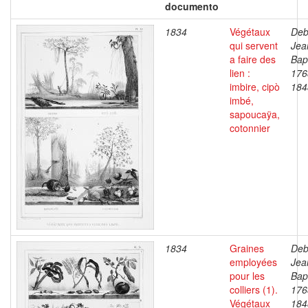
documento
1834
Végétaux
Deb
qui servent
Jea
a faire des
Bapt
lien :
176
imbire, cipò
184
imbé,
sapoucaÿa,
cotonnier
1834
Graines
Deb
employées
Jea
pour les
Bapt
colliers (1).
176
Végétaux
184