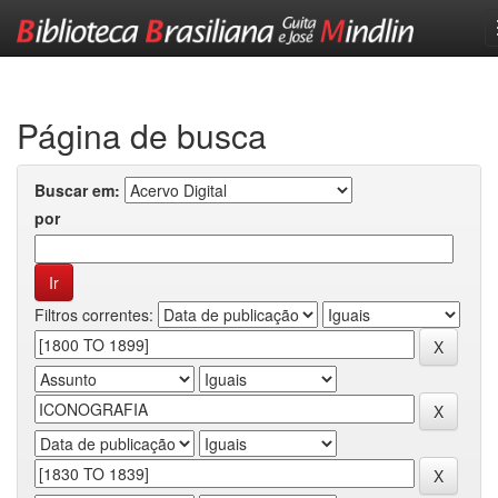
Skip
navigation
Página de busca
Buscar em:
por
Filtros correntes: