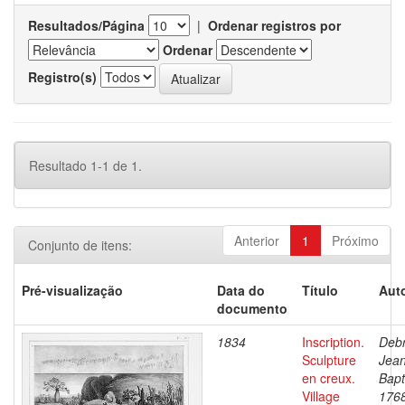
Resultados/Página
|
Ordenar registros por
Ordenar
Registro(s)
Resultado 1-1 de 1.
Anterior
1
Próximo
Conjunto de itens:
Pré-visualização
Data do
Título
Auto
documento
1834
Inscription.
Debr
Sculpture
Jea
en creux.
Bapt
Village
176