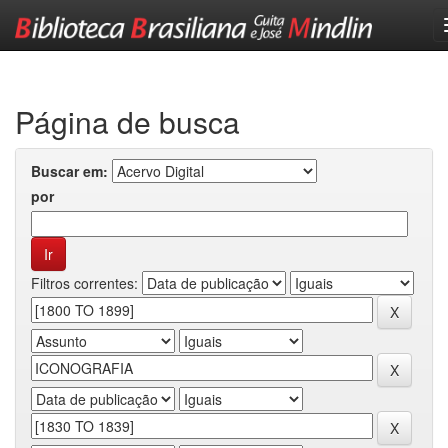
Skip
navigation
Página de busca
Buscar em:
por
Filtros correntes: