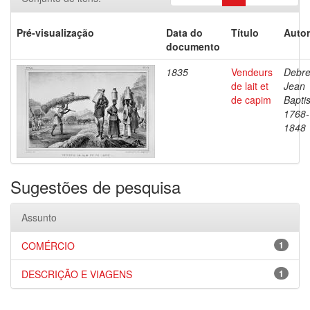
Pré-visualização
Data do
Título
Autor
documento
1835
Vendeurs
Debre
de lait et
Jean
de capim
Baptis
1768-
1848
Sugestões de pesquisa
Assunto
COMÉRCIO
1
DESCRIÇÃO E VIAGENS
1