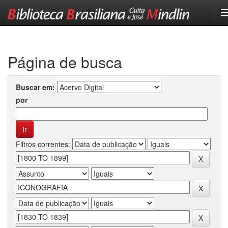
Skip
navigation
Página de busca
Buscar em:
por
Filtros correntes: