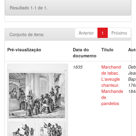
Resultado 1-1 de 1.
Anterior
1
Próximo
Conjunto de itens:
Pré-visualização
Data do
Título
Aut
documento
1835
Marchand
Deb
de tabac.
Jea
L'aveugle
Bapt
chanteur.
176
Marchande
184
de
pandelos