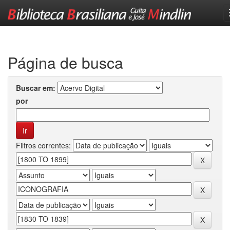
Skip
navigation
Página de busca
Buscar em:
por
Filtros correntes: