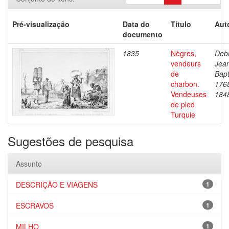
Pré-visualização
Data do
Título
Aut
documento
1835
Nègres,
Debr
vendeurs
Jea
de
Bapt
charbon.
176
Vendeuses
184
de pled
Turquie
Sugestões de pesquisa
Assunto
DESCRIÇÃO E VIAGENS
1
ESCRAVOS
1
MILHO
1