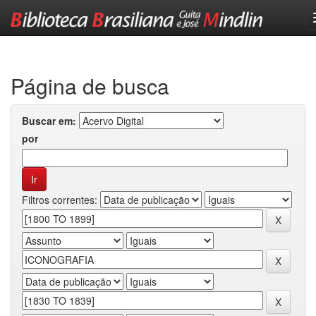
Skip
navigation
Página de busca
Buscar em:
por
Filtros correntes: