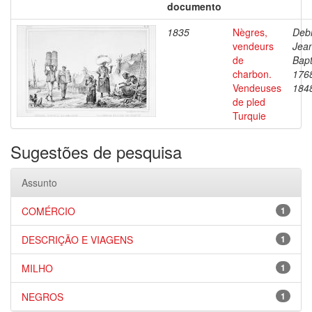
documento
1835
Nègres,
Debr
vendeurs
Jea
de
Bapt
charbon.
176
Vendeuses
184
de pled
Turquie
Sugestões de pesquisa
Assunto
COMÉRCIO
1
DESCRIÇÃO E VIAGENS
1
MILHO
1
NEGROS
1