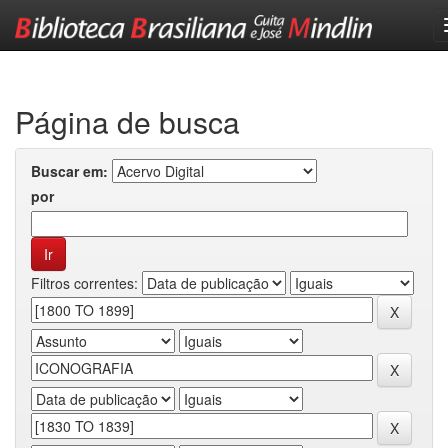
Skip
navigation
Página de busca
Buscar em:
por
Filtros correntes: