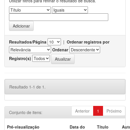
Utilizar filtros para refinar o resultado de busca.
Resultados/Página
|
Ordenar registros por
Ordenar
Registro(s)
Resultado 1-1 de 1.
Anterior
1
Próximo
Conjunto de itens:
Pré-visualização
Data do
Título
Aut