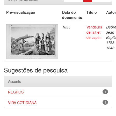
Pré-visualização
Data do
Título
Autor
documento
1835
Vendeurs
Debre
de lait et
Jean
de capim
Baptis
1768-
1848
Sugestões de pesquisa
Assunto
NEGROS
1
VIDA COTIDIANA
1