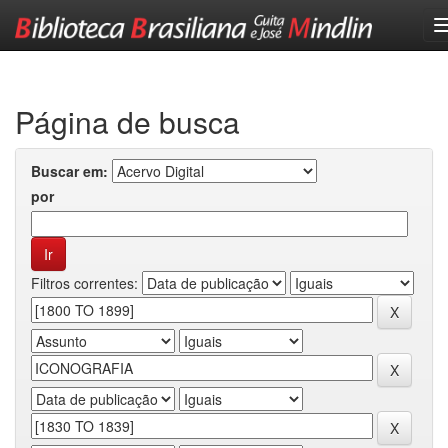
Skip
navigation
Página de busca
Buscar em:
por
Filtros correntes: