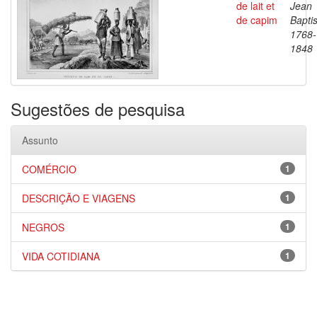
de lait et
Jean
de capim
Baptis
1768-
1848
Sugestões de pesquisa
Assunto
COMÉRCIO
1
DESCRIÇÃO E VIAGENS
1
NEGROS
1
VIDA COTIDIANA
1