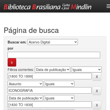
Skip
navigation
Página de busca
Buscar em:
por
Filtros correntes: