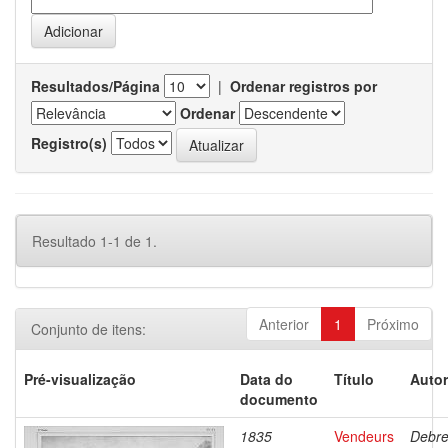
Resultados/Página
|
Ordenar registros por
Ordenar
Registro(s)
Resultado 1-1 de 1.
Anterior
1
Próximo
Conjunto de itens:
Pré-visualização
Data do
Título
Autor
documento
1835
Vendeurs
Debre