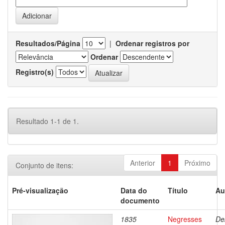
Resultados/Página
|
Ordenar registros por
Ordenar
Registro(s)
Resultado 1-1 de 1.
Anterior
1
Próximo
Conjunto de itens:
Pré-visualização
Data do
Título
Au
documento
1835
Negresses
De