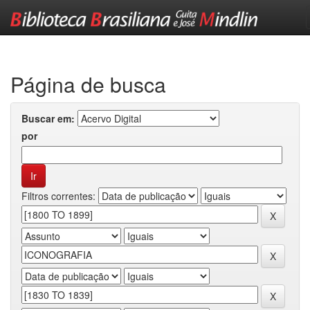
Skip
navigation
Página de busca
Buscar em:
por
Filtros correntes: