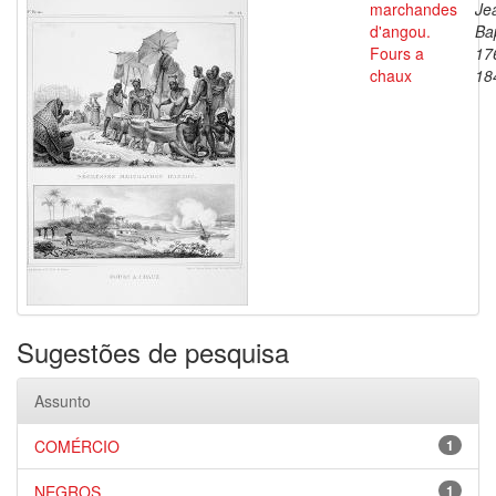
marchandes
Je
d'angou.
Bap
Fours a
17
chaux
18
Sugestões de pesquisa
Assunto
COMÉRCIO
1
NEGROS
1