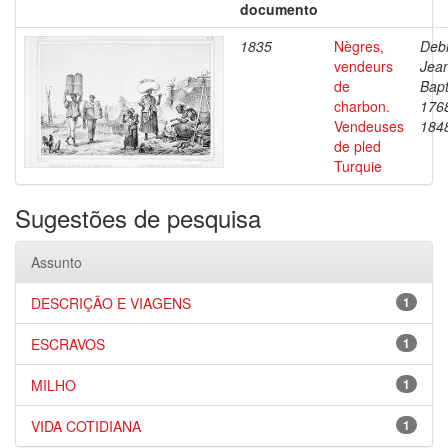
documento
1835
Nègres,
Debr
vendeurs
Jea
de
Bapt
charbon.
176
Vendeuses
184
de pled
Turquie
Sugestões de pesquisa
Assunto
DESCRIÇÃO E VIAGENS
1
ESCRAVOS
1
MILHO
1
VIDA COTIDIANA
1