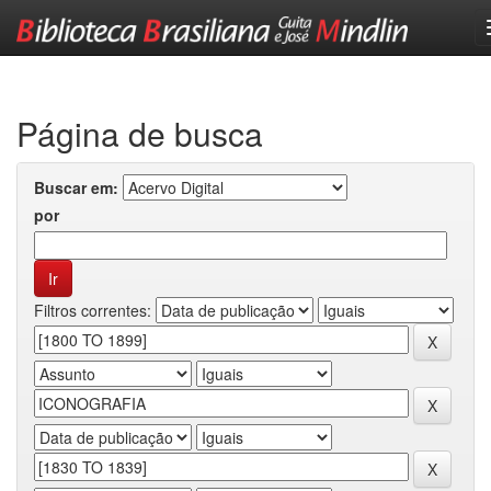
Skip
navigation
Página de busca
Buscar em:
por
Filtros correntes: