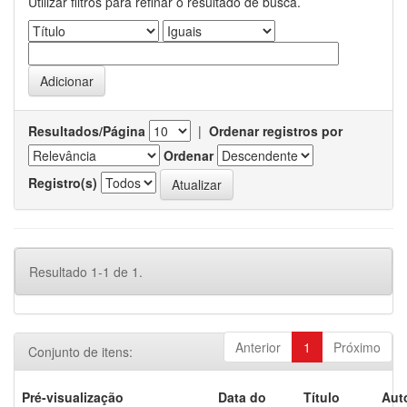
Utilizar filtros para refinar o resultado de busca.
Resultados/Página
|
Ordenar registros por
Ordenar
Registro(s)
Resultado 1-1 de 1.
Anterior
1
Próximo
Conjunto de itens:
Pré-visualização
Data do
Título
Aut