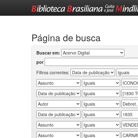
Skip
navigation
Página de busca
Buscar em:
por
Filtros correntes: