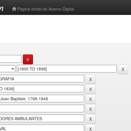
-->
Página inicial do Acervo Digital