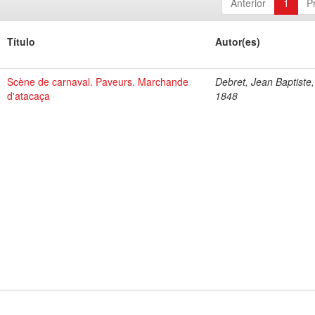
Anterior
1
P
Título
Autor(es)
Scène de carnaval. Paveurs. Marchande
Debret, Jean Baptiste
d'atacaça
1848