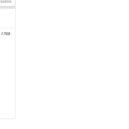
róximo
, 1768-