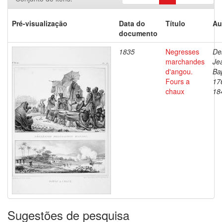
Pré-visualização
Data do
Título
Au
documento
1835
Negresses
De
marchandes
Je
d'angou.
Bap
Fours a
17
chaux
18
Sugestões de pesquisa