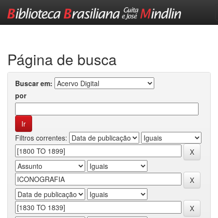
Skip
navigation
Página de busca
Buscar em:
por
Filtros correntes: