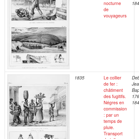
nocturne
18
de
vouyageurs
1835
Le collier
Deb
de fer :
Je
châtiment
Bap
des fugitifs.
176
Négres en
18
commission
: par un
temps de
pluie.
Transport