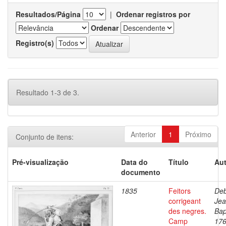
Resultados/Página
|
Ordenar registros por
Ordenar
Registro(s)
Resultado 1-3 de 3.
Anterior
1
Próximo
Conjunto de itens:
Pré-visualização
Data do
Título
Aut
documento
1835
Feitors
Deb
corrigeant
Je
des negres.
Bap
Camp
176