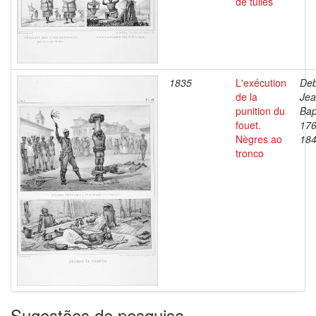
de tuiles
1835
L'exécution
Deb
de la
Je
punition du
Bap
fouet.
176
Nègres ao
18
tronco
Sugestões de pesquisa