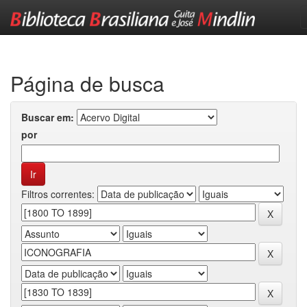
Skip
navigation
Página de busca
Buscar em:
por
Filtros correntes: