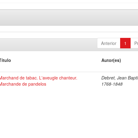
Anterior
1
P
Título
Autor(es)
Marchand de tabac. L'aveugle chanteur.
Debret, Jean Bapti
Marchande de pandelos
1768-1848