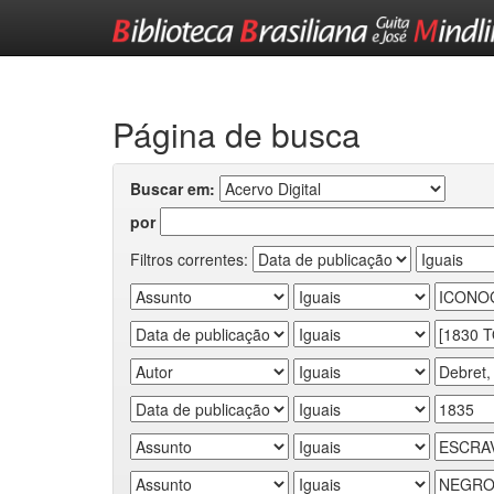
Skip
navigation
Página de busca
Buscar em:
por
Filtros correntes: