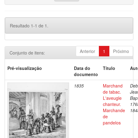
Resultado 1-1 de 1.
Anterior
1
Próximo
Conjunto de itens:
Pré-visualização
Data do
Título
Aut
documento
1835
Marchand
Deb
de tabac.
Jea
L'aveugle
Bapt
chanteur.
176
Marchande
184
de
pandelos