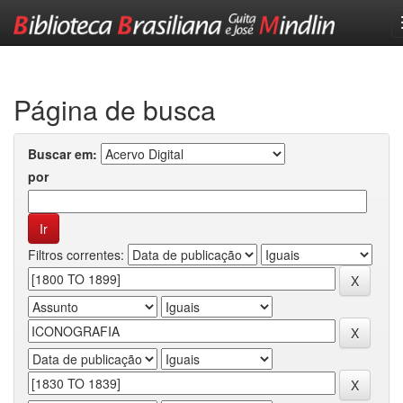
Skip
navigation
Página de busca
Buscar em:
por
Filtros correntes: