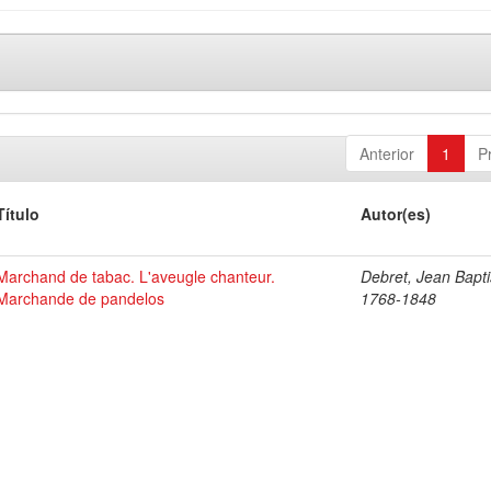
Anterior
1
P
Título
Autor(es)
Marchand de tabac. L'aveugle chanteur.
Debret, Jean Bapti
Marchande de pandelos
1768-1848