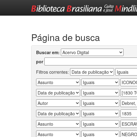
Skip
navigation
Página de busca
Buscar em:
por
Filtros correntes: