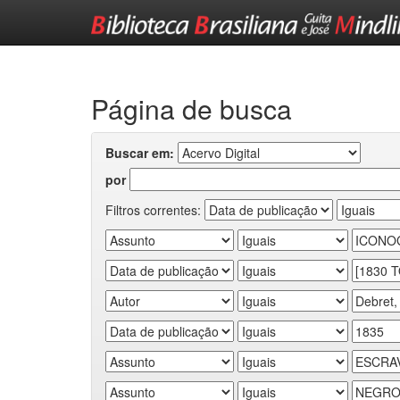
Skip
navigation
Página de busca
Buscar em:
por
Filtros correntes: