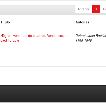
Anterior
1
P
Título
Autor(es)
Nègres, vendeurs de charbon. Vendeuses de
Debret, Jean Baptist
pled Turquie
1768-1848