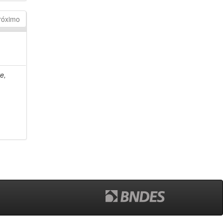
róximo
e,