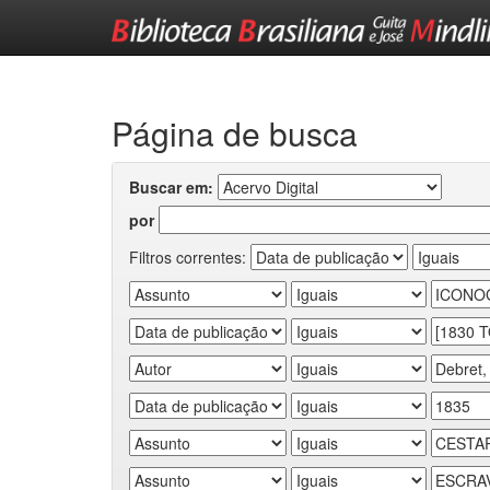
Skip
navigation
Página de busca
Buscar em:
por
Filtros correntes: