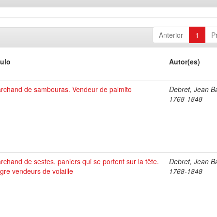
Anterior
1
P
tulo
Autor(es)
rchand de sambouras. Vendeur de palmito
Debret, Jean Ba
1768-1848
rchand de sestes, paniers qui se portent sur la tête.
Debret, Jean Ba
gre vendeurs de volaille
1768-1848