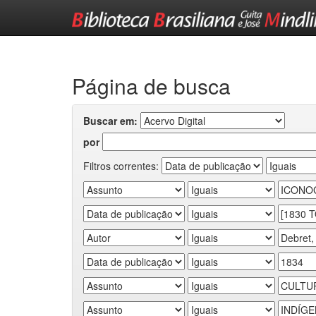
Skip
navigation
Página de busca
Buscar em:
por
Filtros correntes: