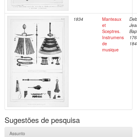
1834
Manteaux
Deb
et
Jea
Sceptres.
Bapt
Instrumens
176
de
184
musique
Sugestões de pesquisa
Assunto