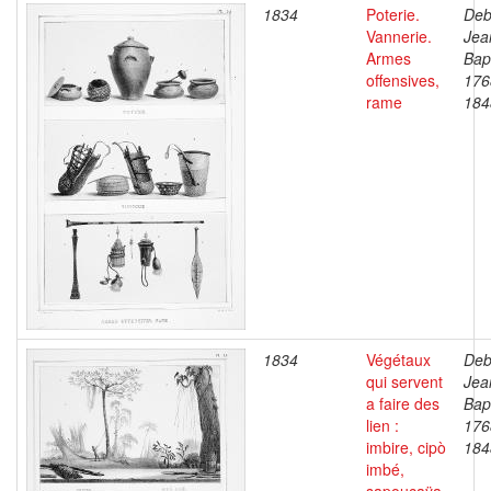
1834
Poterie.
Deb
Vannerie.
Jea
Armes
Bapt
offensives,
176
rame
184
1834
Végétaux
Deb
qui servent
Jea
a faire des
Bapt
lien :
176
imbire, cipò
184
imbé,