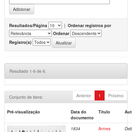
Resultados/Página
|
Ordenar registros por
Ordenar
Registro(s)
Resultado 1-6 de 6.
Anterior
1
Próximo
Conjunto de itens:
Pré-visualização
Data do
Título
Aut
documento
1834
Armes
Deb