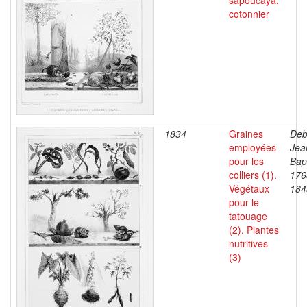
sapoucaÿa,
cotonnier
1834
Graines
Deb
employées
Jea
pour les
Bapt
colliers (1).
176
Végétaux
184
pour le
tatouage
(2). Plantes
nutritives
(3)