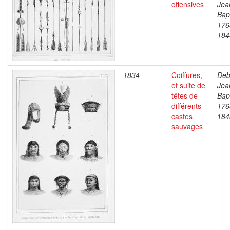
offensives
Jea
Bapt
176
184
1834
Coiffures,
Deb
et suite de
Jea
têtes de
Bapt
différents
176
castes
184
sauvages