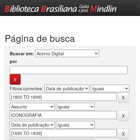
Skip
navigation
Página de busca
Buscar em:
por
Filtros correntes: