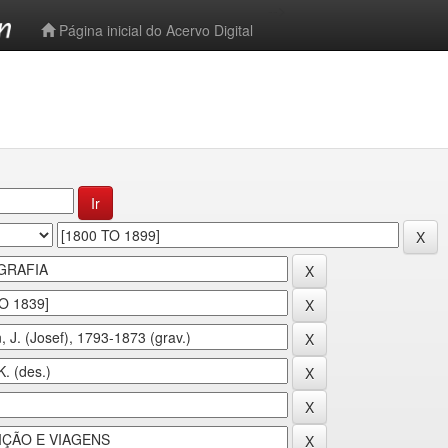
-->
Página inicial do Acervo Digital