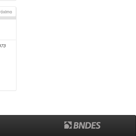
róximo
1873