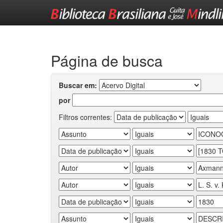
Skip
navigation
Página de busca
Buscar em:
por
Filtros correntes: