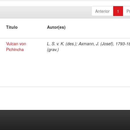
Anterior
1
P
Título
Autor(es)
Vulcan von
L. S. v. K. (des.); Axmann, J. (Josef), 1793-
Pichincha
(grav.)