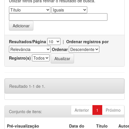
Utilizar filtros para refinar o resultado de busca.
Resultados/Página
|
Ordenar registros por
Ordenar
Registro(s)
Resultado 1-1 de 1.
Anterior
1
Próximo
Conjunto de itens:
Pré-visualização
Data do
Título
Autor