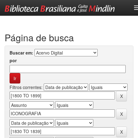
Skip
navigation
Página de busca
Buscar em:
por
Filtros correntes: