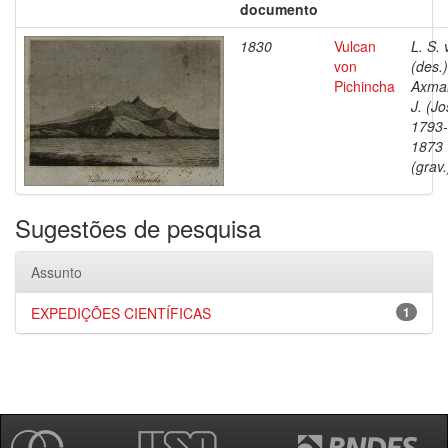
documento
1830
Vulcan
L. S. 
von
(des.)
Pichincha
Axma
J. (Jo
1793-
1873
(grav.
Sugestões de pesquisa
Assunto
EXPEDIÇÕES CIENTÍFICAS
1