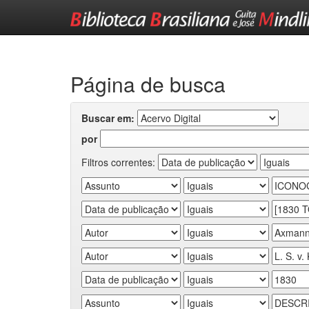
Skip
navigation
Página de busca
Buscar em:
por
Filtros correntes: