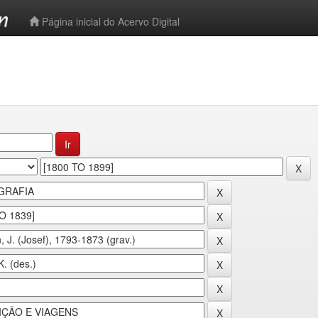
-->
Página inicial do Acervo Digital