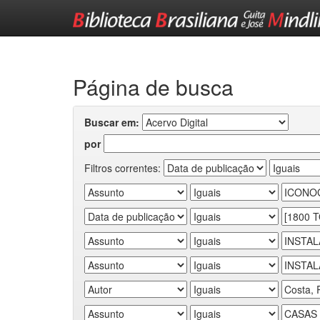
Skip
navigation
Página de busca
Buscar em:
por
Filtros correntes: