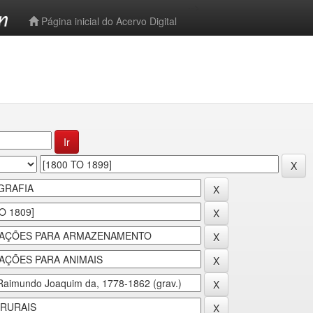
-->
Página inicial do Acervo Digital