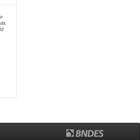
do
da,
62