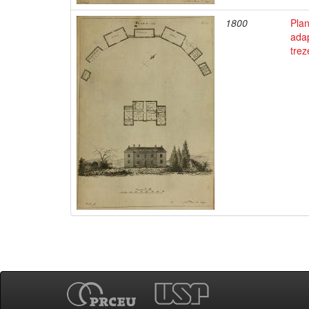
1800
Pla
adap
trez