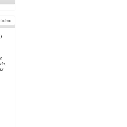
róximo
s)
do
da,
62