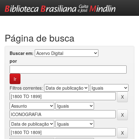
Skip
navigation
Página de busca
Buscar em:
por
Filtros correntes: