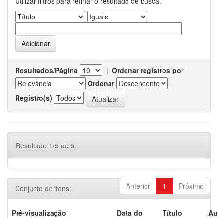
Utilizar filtros para refinar o resultado de busca.
Resultados/Página
|
Ordenar registros por
Ordenar
Registro(s)
Resultado 1-5 de 5.
Anterior
1
Próximo
Conjunto de itens:
Pré-visualização
Data do
Título
Au