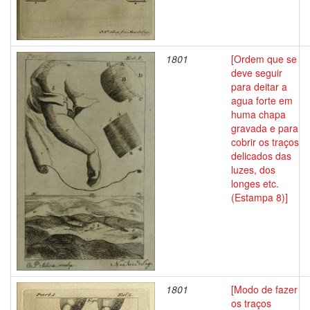
1801
[Ordem que se
deve seguir
para deitar a
agua forte em
huma chapa
gravada e para
cobrir os traços
delicados das
luzes, dos
longes etc.
(Estampa 8)]
1801
[Modo de fazer
os traços