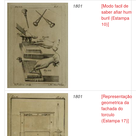
1801
[Modo facil de
saber afiar hum
buril (Estampa
10)]
1801
[Representação
geometrica da
fachada do
torculo
(Estampa 17)]