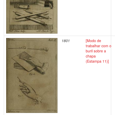
1801
[Modo de
trabalhar com o
buril sobre a
chapa
(Estampa 11)]