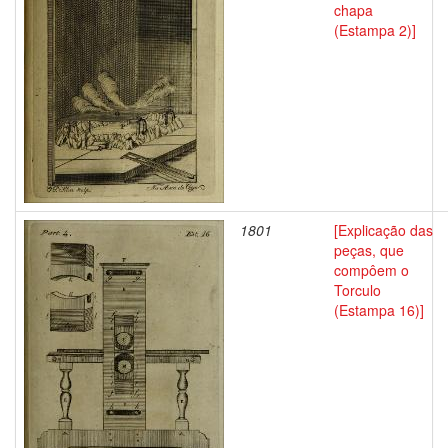
chapa
(Estampa 2)]
1801
[Explicação das
peças, que
compôem o
Torculo
(Estampa 16)]