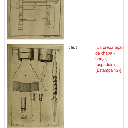
1801
[Da preparação
da chapa -
berço,
raspadeira
(Estampa 12)]