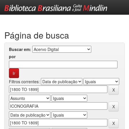
Skip
navigation
Página de busca
Buscar em:
por
Filtros correntes: