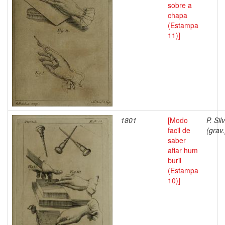
sobre a
chapa
(Estampa
11)]
1801
[Modo
P. Sil
facil de
(grav.
saber
afiar hum
buril
(Estampa
10)]