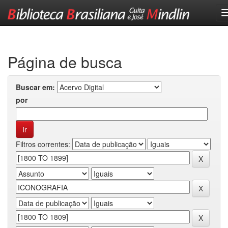
Skip
navigation
Página de busca
Buscar em:
por
Filtros correntes: