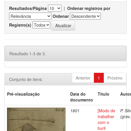
Resultados/Página
|
Ordenar registros por
Ordenar
Registro(s)
Resultado 1-3 de 3.
Anterior
1
Próximo
Conjunto de itens:
Pré-visualização
Data do
Título
Autor
documento
1801
[Modo de
P. Sil
trabalhar
(grav.
com o
buril