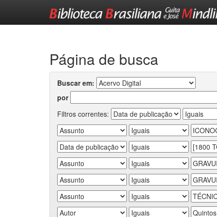
Skip
navigation
Página de busca
Buscar em:
por
Filtros correntes: