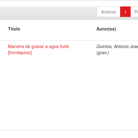
Anterior
1
P
Título
Autor(es)
Maneira de gravar a agva-forte
Quintos, Antonio Jos
[frontispício]
(grav.)