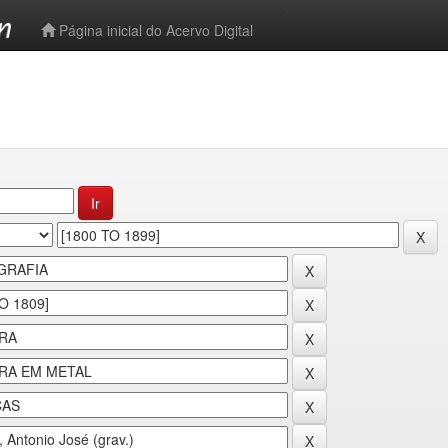
-->
Página inicial do Acervo Digital