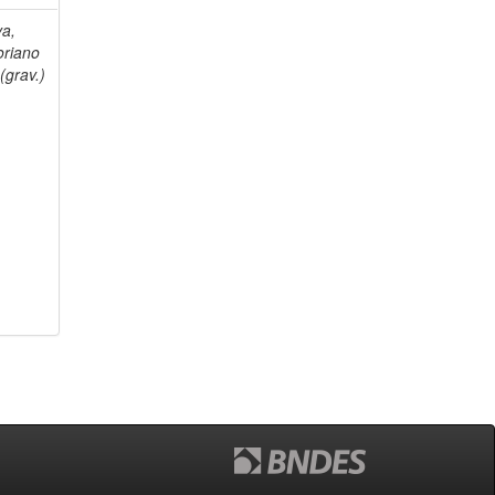
va,
oriano
(grav.)