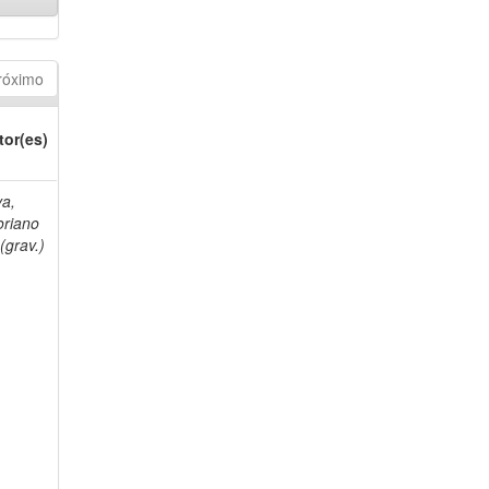
róximo
tor(es)
va,
oriano
(grav.)