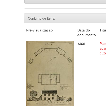
Conjunto de itens:
Pré-visualização
Data do
Títu
documento
1800
Pla
adap
duze