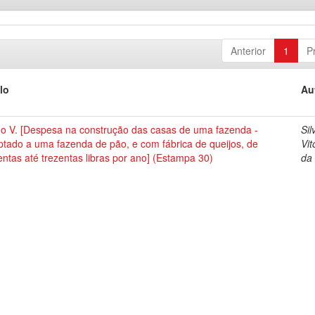
Anterior
1
P
lo
Au
no V. [Despesa na construção das casas de uma fazenda -
Sil
tado a uma fazenda de pão, e com fábrica de queijos, de
Vit
ntas até trezentas libras por ano] (Estampa 30)
da 