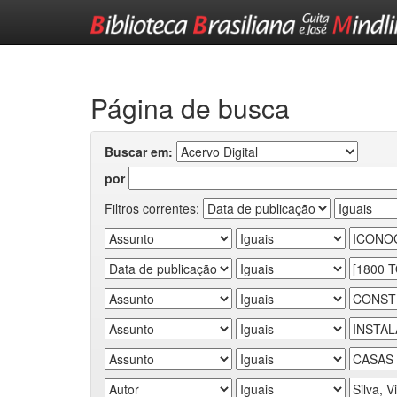
Skip
navigation
Página de busca
Buscar em:
por
Filtros correntes: