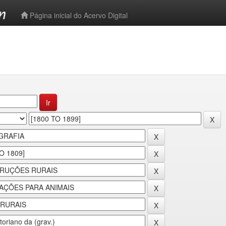
-->
Página inicial do Acervo Digital