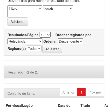
Utilizar filtros para refinar o resultado de busca.
Resultados/Página
|
Ordenar registros por
Ordenar
Registro(s)
Resultado 1-2 de 2.
Anterior
1
Próximo
Conjunto de itens:
Pré-visualização
Data do
Título
Au