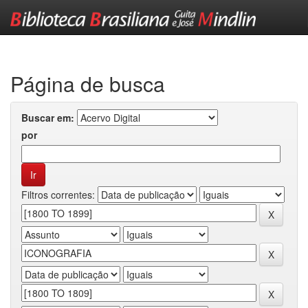
Skip
navigation
Página de busca
Buscar em:
por
Filtros correntes: