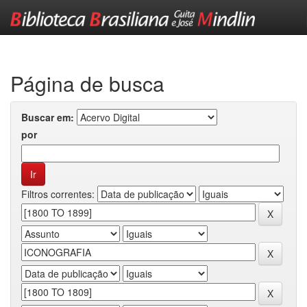
Skip
navigation
Página de busca
Buscar em:
por
Filtros correntes: