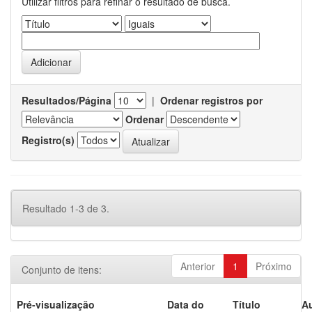
Utilizar filtros para refinar o resultado de busca.
Resultados/Página
|
Ordenar registros por
Ordenar
Registro(s)
Resultado 1-3 de 3.
Anterior
1
Próximo
Conjunto de itens:
Pré-visualização
Data do
Título
Au