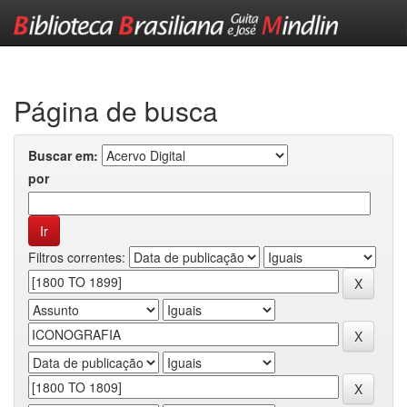
Skip
navigation
Página de busca
Buscar em:
por
Filtros correntes: