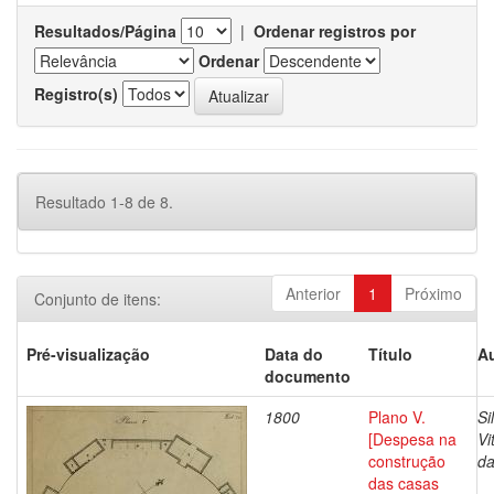
Resultados/Página
|
Ordenar registros por
Ordenar
Registro(s)
Resultado 1-8 de 8.
Anterior
1
Próximo
Conjunto de itens:
Pré-visualização
Data do
Título
Au
documento
1800
Plano V.
Si
[Despesa na
Vi
construção
da
das casas