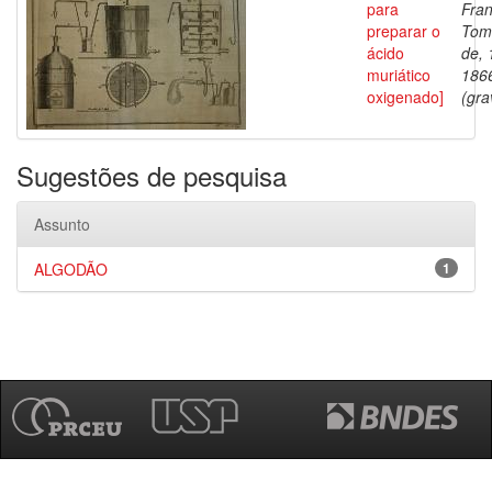
para
Fran
preparar o
Tom
ácido
de, 
muriático
186
oxigenado]
(gra
Sugestões de pesquisa
Assunto
ALGODÃO
1