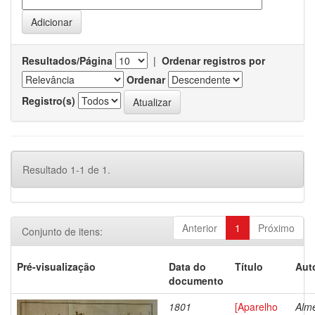
Resultados/Página
|
Ordenar registros por
Ordenar
Registro(s)
Resultado 1-1 de 1.
Anterior
1
Próximo
Conjunto de itens:
Pré-visualização
Data do
Título
Aut
documento
1801
[Aparelho
Alme