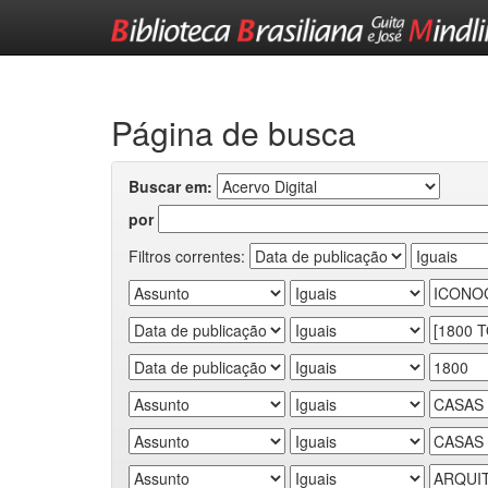
Skip
navigation
Página de busca
Buscar em:
por
Filtros correntes: