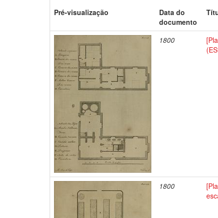
Pré-visualização
Data do
Tít
documento
1800
[Pl
(ES
1800
[Pl
esc