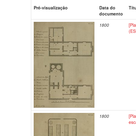
Pré-visualização
Data do
Tít
documento
1800
[Pl
(ES
1800
[Pl
esc