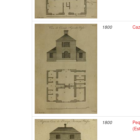
1800
Caz
1800
Peq
(Es