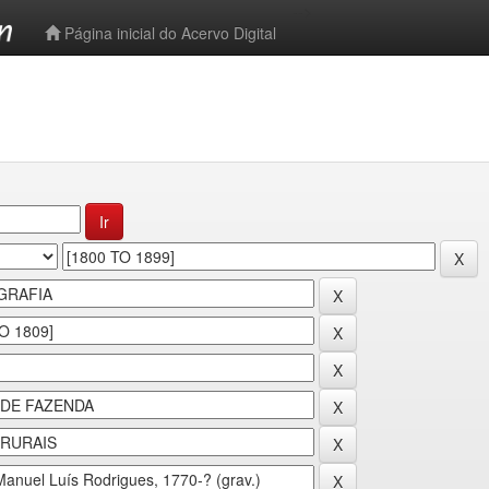
-->
Página inicial do Acervo Digital