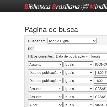
Skip
navigation
Página de busca
Buscar em:
por
Filtros correntes: