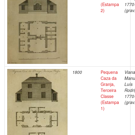
(Estampa
1770
2)
(grav
1800
Pequena
Viana
Caza da
Manu
Granja,
Luís
Terceira
Rodri
Classe
1770
(Estampa
(grav
1)