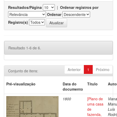
Resultados/Página
|
Ordenar registros por
Ordenar
Registro(s)
Resultado 1-6 de 6.
Anterior
1
Próximo
Conjunto de itens:
Pré-visualização
Data do
Título
Auto
documento
1800
[Plano de
Viana
uma casa
Manu
de
Luís
fazenda,
Rodri