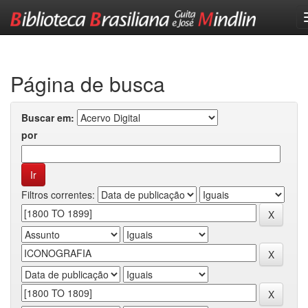
Skip
navigation
Página de busca
Buscar em:
por
Filtros correntes: