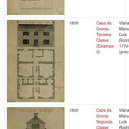
1800
Casa da
Viana
Granja.
Manu
Terceira
Luís
Classe
Rodri
(Estampa
1770
3)
(grav
1800
Caza da
Viana
Granja
Manu
Segunda
Luís
Classe
Rodri