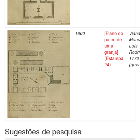
1800
[Plano do
Viana
pateo de
Manu
uma
Luís
granja]
Rodri
(Estampa
1770
24)
(grav
Sugestões de pesquisa