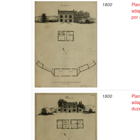
1800
Pla
ada
por
1800
Pla
adap
duze