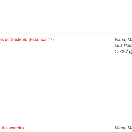
as do Sustento (Estampa 17)
Viana, M
Luís Rod
1770-? (g
r Assucareiro
Viana, M