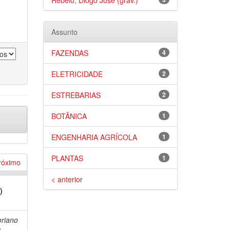
Rebelo, Diogo José (grav.)
Assunto
FAZENDAS
4
ELETRICIDADE
2
ESTREBARIAS
2
BOTÂNICA
1
ENGENHARIA AGRÍCOLA
1
PLANTAS
1
róximo
< anterior
)
oriano