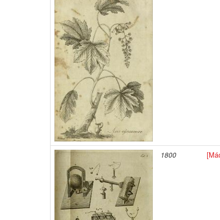
1800
[Máq