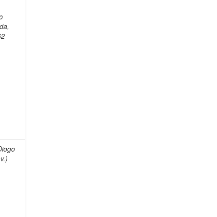
o
da,
62
Diogo
v.)