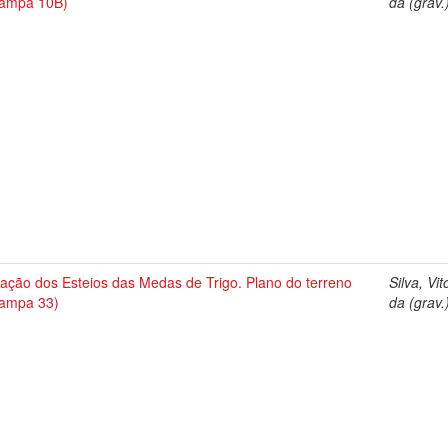
tampa 10B)
da (grav.
ação dos Esteios das Medas de Trigo. Plano do terreno
Silva, Vit
tampa 33)
da (grav.