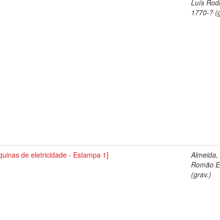
Luís Rod
1770-? (g
uinas de eletricidade - Estampa 1]
Almeida,
Romão El
(grav.)