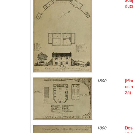
adap
duze
1800
[Pla
est
25)
1800
Des