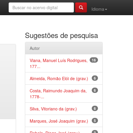
Idioma
Sugestões de pesquisa
Autor
Viana, Manuel Luís Rodrigues,
16
177...
Almeida, Romão Elói de (grav.)
6
Costa, Raimundo Joaquim da,
6
1778-...
Silva, Vitoriano da (grav.)
6
Marques, José Joaquim (grav.)
5
3