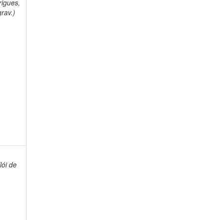
rigues,
rav.)
ói de