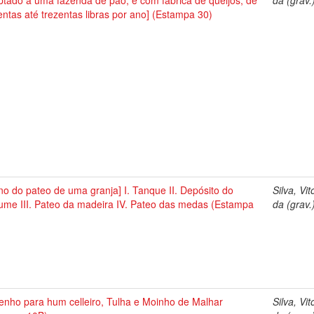
tado a uma fazenda de pão, e com fábrica de queijos, de
da (grav.
ntas até trezentas libras por ano] (Estampa 30)
no do pateo de uma granja] I. Tanque II. Depósito do
Silva, Vit
rume III. Pateo da madeira IV. Pateo das medas (Estampa
da (grav.
enho para hum celleiro, Tulha e Moinho de Malhar
Silva, Vit