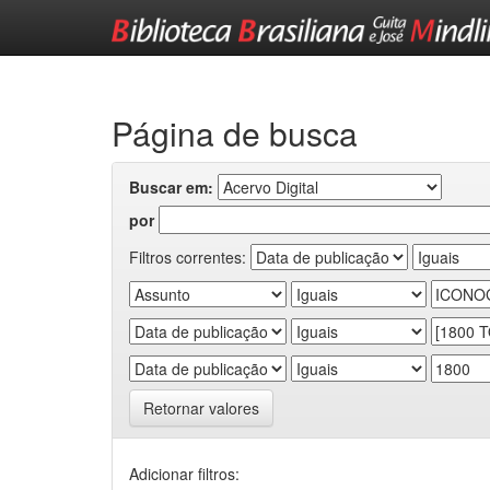
Skip
navigation
Página de busca
Buscar em:
por
Filtros correntes:
Retornar valores
Adicionar filtros: