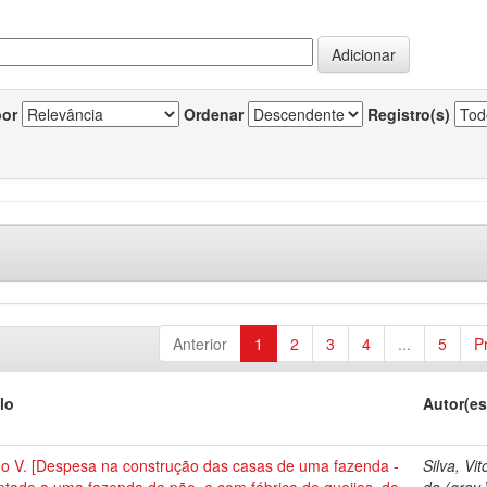
por
Ordenar
Registro(s)
Anterior
1
2
3
4
...
5
P
lo
Autor(es
no V. [Despesa na construção das casas de uma fazenda -
Silva, Vit