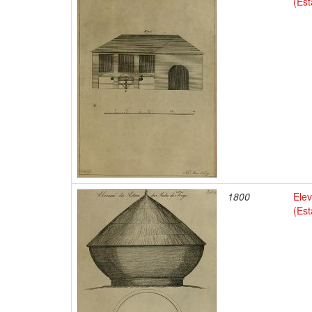
(Es
1800
Elev
(Es