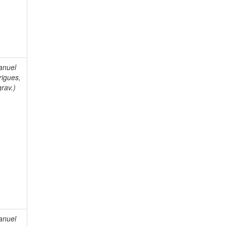
anuel
rigues,
rav.)
anuel