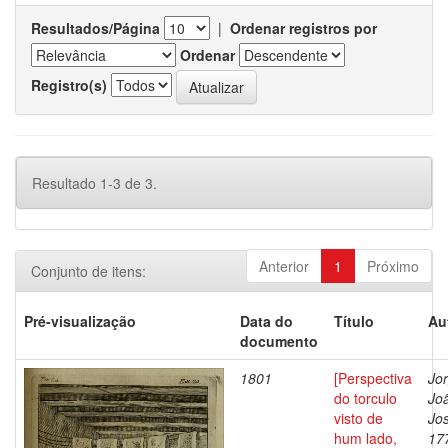
Resultados/Página
|
Ordenar registros por
Ordenar
Registro(s)
Resultado 1-3 de 3.
Anterior
1
Próximo
Conjunto de itens:
Pré-visualização
Data do
Título
Au
documento
1801
[Perspectiva
Jor
do torculo
Jo
visto de
Jo
hum lado,
17