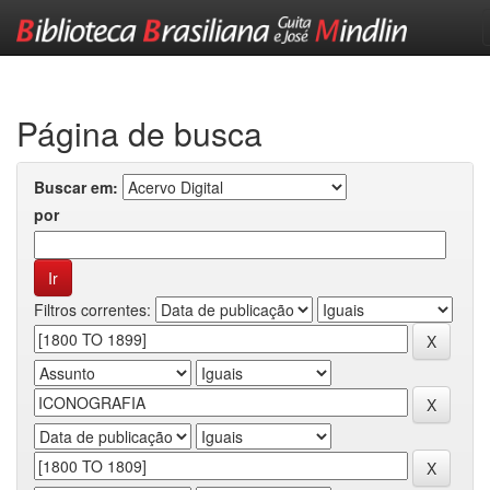
Skip
navigation
Página de busca
Buscar em:
por
Filtros correntes: