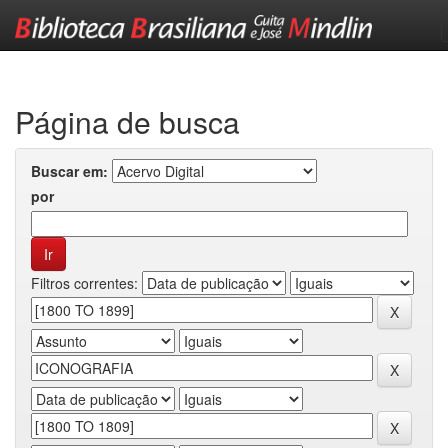
Skip
navigation
Página de busca
Buscar em:
por
Filtros correntes: