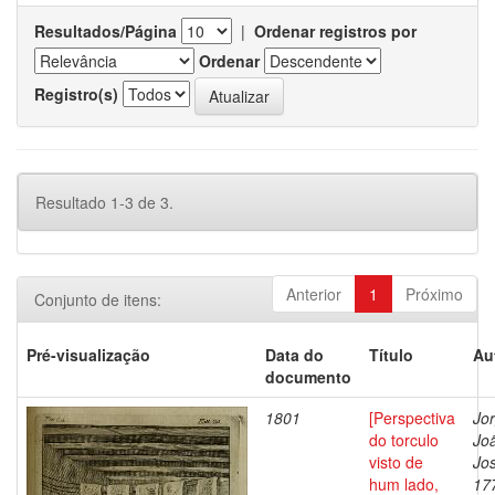
Resultados/Página
|
Ordenar registros por
Ordenar
Registro(s)
Resultado 1-3 de 3.
Anterior
1
Próximo
Conjunto de itens:
Pré-visualização
Data do
Título
Au
documento
1801
[Perspectiva
Jor
do torculo
Jo
visto de
Jo
hum lado,
17