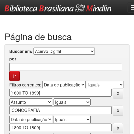
Skip
navigation
Página de busca
Buscar em:
por
Filtros correntes: