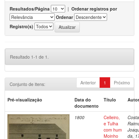
Resultados/Página
|
Ordenar registros por
Ordenar
Registro(s)
Resultado 1-1 de 1.
Anterior
1
Próximo
Conjunto de itens:
Pré-visualização
Data do
Título
Autor
documento
1800
Celleiro,
Costa
e Tulha
Raim
com hum
Joaq
Moinho
da, 1