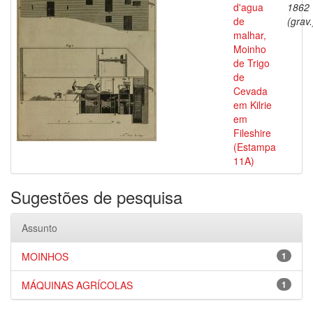
d'agua
1862
de
(grav.
malhar,
Moinho
de Trigo
de
Cevada
em Kilrie
em
Fileshire
(Estampa
11A)
Sugestões de pesquisa
Assunto
MOINHOS
1
MÁQUINAS AGRÍCOLAS
1