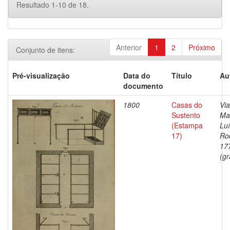
Resultado 1-10 de 18.
Anterior
1
2
Próximo
Conjunto de itens:
Pré-visualização
Data do
Título
Au
documento
1800
Casas do
Via
Sustento
Ma
(Estampa
Lu
17)
Ro
17
(gr