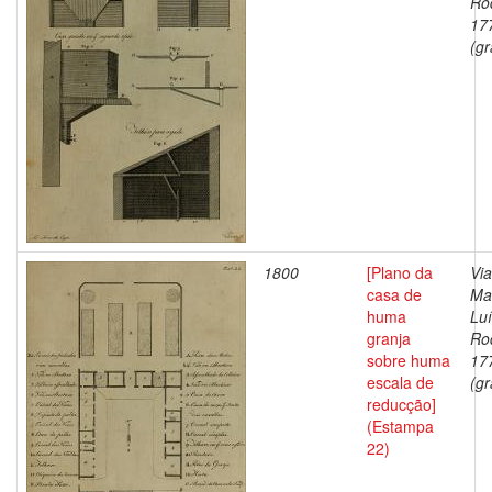
Ro
17
(gr
1800
[Plano da
Via
casa de
Ma
huma
Lu
granja
Ro
sobre huma
17
escala de
(gr
reducção]
(Estampa
22)