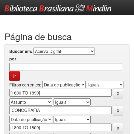
Skip
navigation
Página de busca
Buscar em:
por
Filtros correntes: