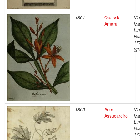
1801
Quassia
Via
Amara
Ma
Lu
Ro
17
(gr
1800
Acer
Via
Assucareiro
Ma
Lu
Ro
17