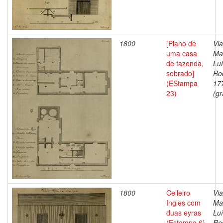
1800
[Plano de
Via
uma casa
Ma
de fazenda,
Lu
sobrado]
Ro
(EStampa
17
23)
(gr
1800
Celleiro
Via
Ingles com
Ma
duas eyras
Lu
(Estampa 6)
Ro