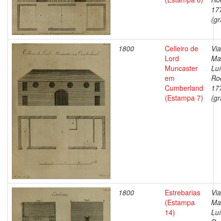
17
(gr
1800
Celleiro de
Via
Lord
Ma
Muncaster
Lu
em
Ro
Cumberland
17
(Estampa 7)
(gr
1800
Estrebarias
Via
(Estampa
Ma
14)
Lu