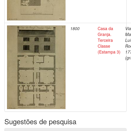
1800
Casa da
Via
Granja.
Ma
Terceira
Lu
Classe
Ro
(Estampa 3)
17
(gr
Sugestões de pesquisa