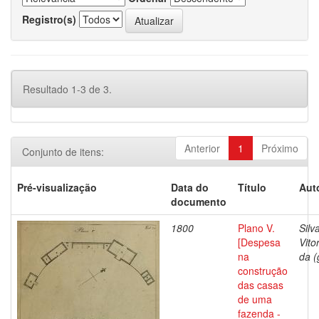
Registro(s)
Resultado 1-3 de 3.
Anterior
1
Próximo
Conjunto de itens:
Pré-visualização
Data do
Título
Aut
documento
1800
Plano V.
Silv
[Despesa
Vito
na
da (
construção
das casas
de uma
fazenda -