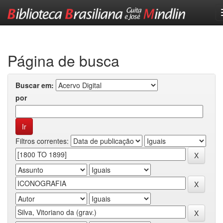
Skip
navigation
Página de busca
Buscar em:
por
Filtros correntes: