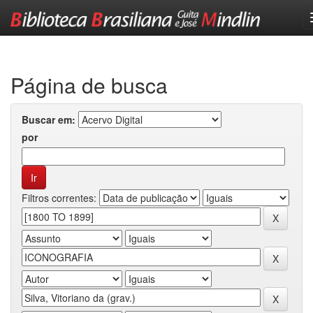
Skip
navigation
Página de busca
Buscar em:
por
Filtros correntes: