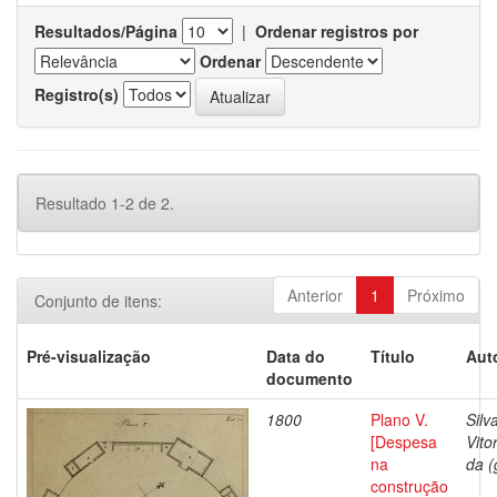
Resultados/Página
|
Ordenar registros por
Ordenar
Registro(s)
Resultado 1-2 de 2.
Anterior
1
Próximo
Conjunto de itens:
Pré-visualização
Data do
Título
Aut
documento
1800
Plano V.
Silv
[Despesa
Vito
na
da (
construção