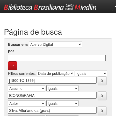
Skip
navigation
Página de busca
Buscar em:
por
Filtros correntes: