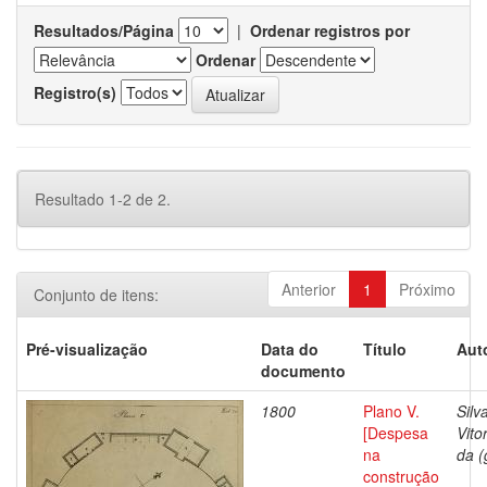
Resultados/Página
|
Ordenar registros por
Ordenar
Registro(s)
Resultado 1-2 de 2.
Anterior
1
Próximo
Conjunto de itens:
Pré-visualização
Data do
Título
Aut
documento
1800
Plano V.
Silv
[Despesa
Vito
na
da (
construção