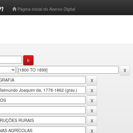
-->
Página inicial do Acervo Digital