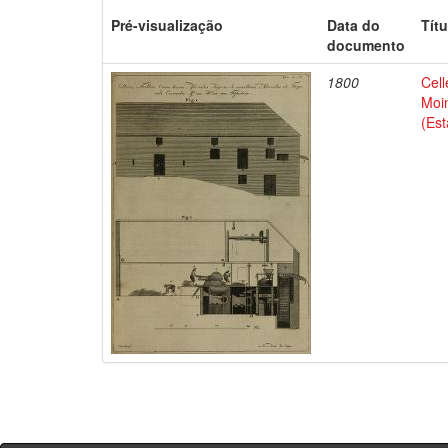
Pré-visualização
Data do
Títu
documento
1800
Cel
Moin
(Es