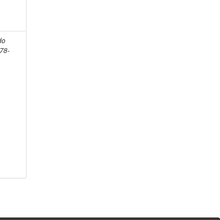
do
78-