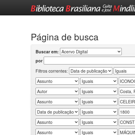
Skip
navigation
Página de busca
Buscar em:
por
Filtros correntes: