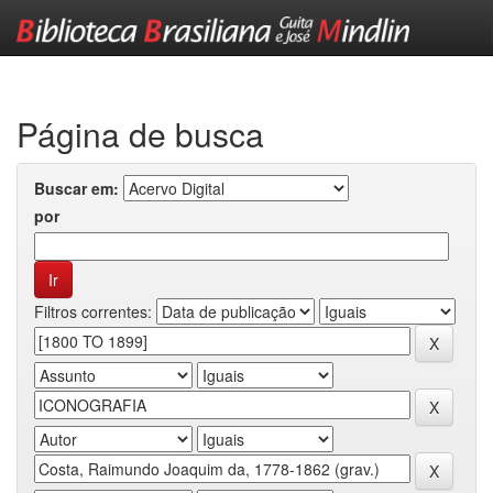
Skip
navigation
Página de busca
Buscar em:
por
Filtros correntes: