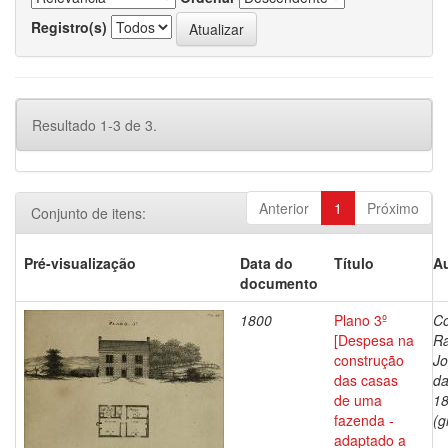
Registro(s)
Resultado 1-3 de 3.
Anterior
1
Próximo
Conjunto de itens:
Pré-visualização
Data do
Título
Au
documento
1800
Plano 3º
Co
[Despesa na
R
construção
J
das casas
da
de uma
1
fazenda -
(g
adaptado a