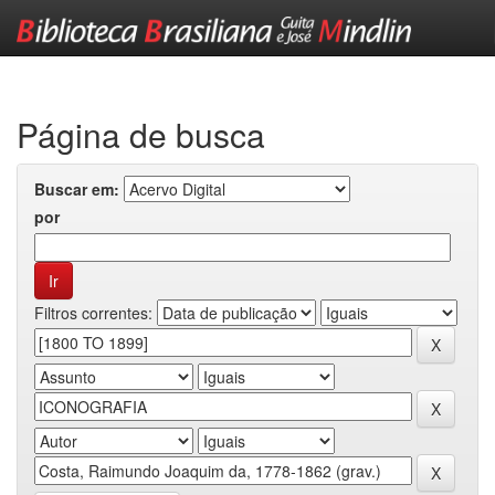
Skip
navigation
Página de busca
Buscar em:
por
Filtros correntes: