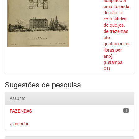
adaptado a
uma fazenda
de pão, e
com fábrica
de queijos,
de trezentas
até
quatrocentas
libras por
ano]
(Estampa
31)
Sugestões de pesquisa
Assunto
FAZENDAS
1
< anterior