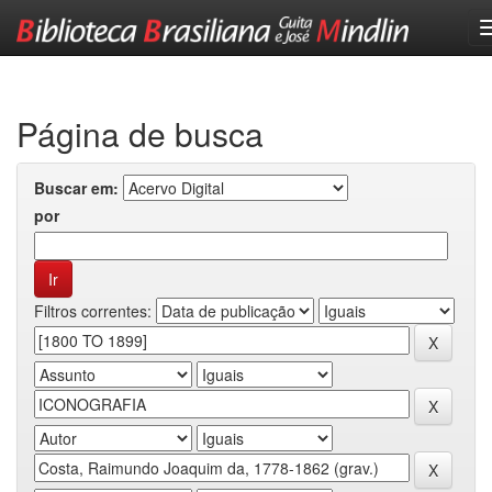
Skip
navigation
Página de busca
Buscar em:
por
Filtros correntes: