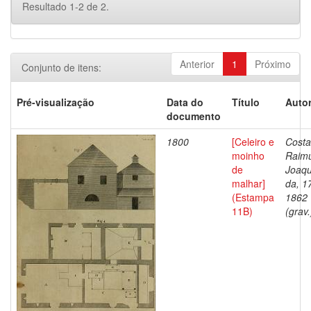
Resultado 1-2 de 2.
Anterior
1
Próximo
Conjunto de itens:
Pré-visualização
Data do
Título
Autor
documento
1800
[Celeiro e
Costa
moinho
Raim
de
Joaq
malhar]
da, 1
(Estampa
1862
11B)
(grav.