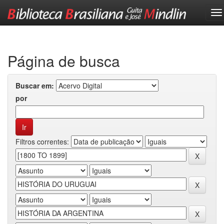
Skip
navigation
Página de busca
Buscar em:
por
Filtros correntes: